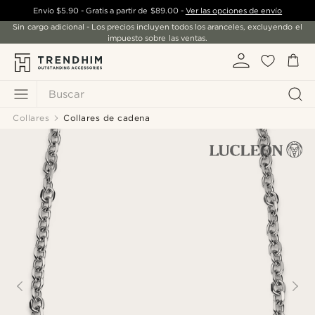
Envío
$5.90
- Gratis a partir de
$89.00
-
Ver las opciones de envío
Sin cargo adicional - Los precios incluyen todos los aranceles, excluyendo el
impuesto sobre las ventas.
Buscar
Collares
Collares de cadena