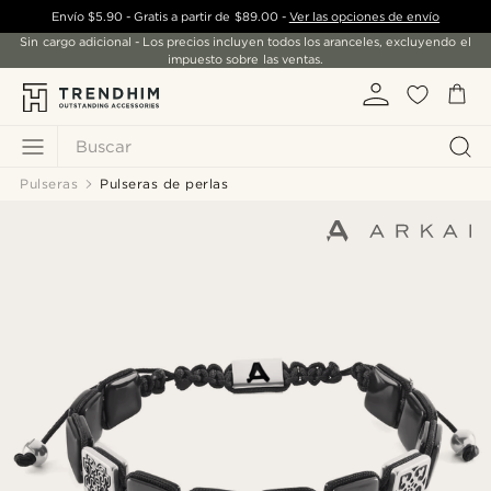
Envío
$5.90
- Gratis a partir de
$89.00
-
Ver las opciones de envío
Sin cargo adicional - Los precios incluyen todos los aranceles, excluyendo el
impuesto sobre las ventas.
Buscar
Pulseras
Pulseras de perlas