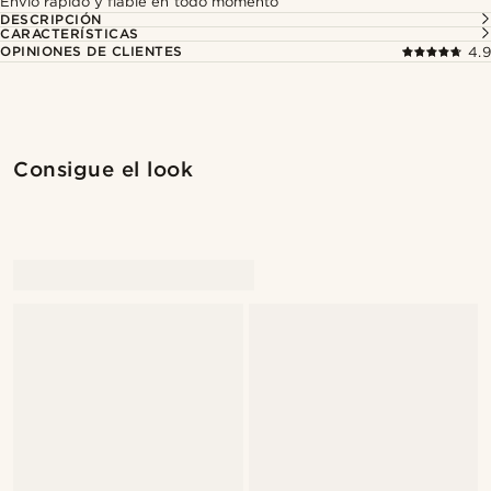
Envío rápido y fiable en todo momento
DESCRIPCIÓN
CARACTERÍSTICAS
OPINIONES DE CLIENTES
4.9
Consigue el look
@stefanjohnturner
@stefanjohnturner