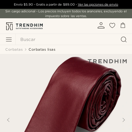
Envío
$5.90
- Gratis a partir de
$89.00
-
Ver las opciones de envío
Sin cargo adicional - Los precios incluyen todos los aranceles, excluyendo el
impuesto sobre las ventas.
Buscar
Corbatas
Corbatas lisas