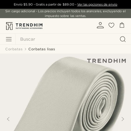
Envío
$5.90
- Gratis a partir de
$89.00
-
Ver las opciones de envío
Sin cargo adicional - Los precios incluyen todos los aranceles, excluyendo el
impuesto sobre las ventas.
Buscar
Corbatas
Corbatas lisas