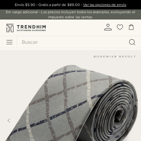
Envío
$5.90
- Gratis a partir de
$89.00
-
Ver las opciones de envío
Sin cargo adicional - Los precios incluyen todos los aranceles, excluyendo el
impuesto sobre las ventas.
Buscar