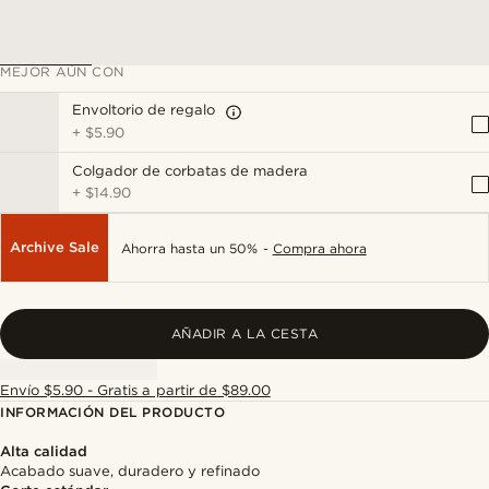
MEJOR AÚN CON
Envoltorio de regalo
+
$5.90
Colgador de corbatas de madera
+
$14.90
Archive Sale
Ahorra hasta un 50% -
Compra ahora
AÑADIR A LA CESTA
Envío $5.90 - Gratis a partir de $89.00
INFORMACIÓN DEL PRODUCTO
Alta calidad
Acabado suave, duradero y refinado