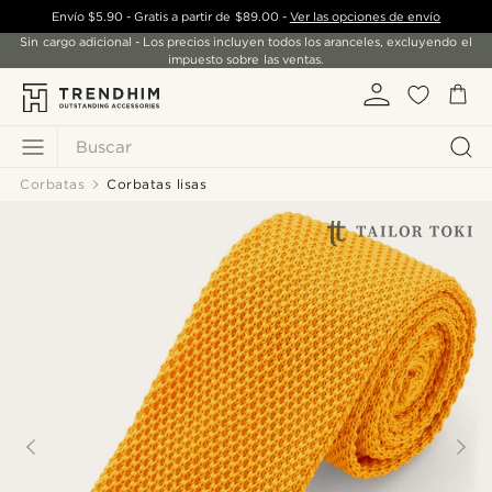
Envío
$5.90
- Gratis a partir de
$89.00
-
Ver las opciones de envío
Sin cargo adicional - Los precios incluyen todos los aranceles, excluyendo el
impuesto sobre las ventas.
Buscar
Corbatas
Corbatas lisas