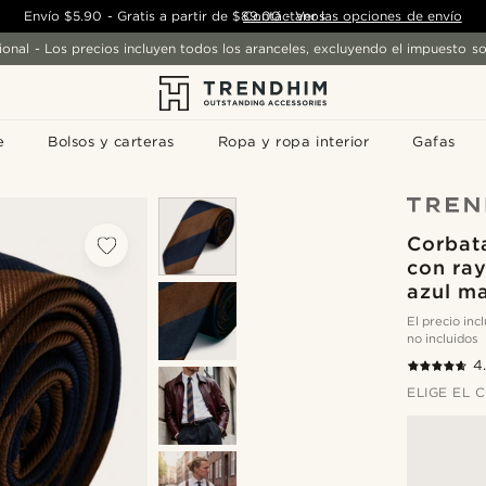
Envío
$5.90
-
Gratis a partir de
$89.00
Contáctanos
-
Ver las opciones de envío
ional - Los precios incluyen todos los aranceles, excluyendo el impuesto so
e
Bolsos y carteras
Ropa y ropa interior
Gafas
Corbat
con ra
azul m
El precio in
no incluidos
4
ELIGE EL 