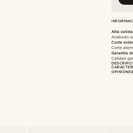
INFORMAC
Alta calid
Acabado su
Corte está
Corte atemp
Garantía d
Calidad gar
DESCRIPC
CARACTER
OPINIONES