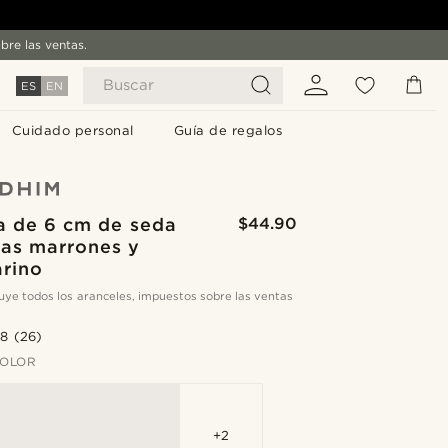
bre las ventas.
Buscar
ES
EN
Cuidado personal
Guía de regalos
a de 6 cm de seda
$44.90
yas marrones y
arino
cluye todos los aranceles, impuestos sobre las ventas
.8
(26)
COLOR
+2