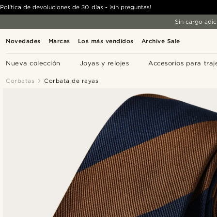
Política de devoluciones de 30 días - ¡sin preguntas!
Sin cargo adic
Novedades
Marcas
Los más vendidos
Archive Sale
Nueva colección
Joyas y relojes
Accesorios para traj
Corbatas
Corbata de rayas