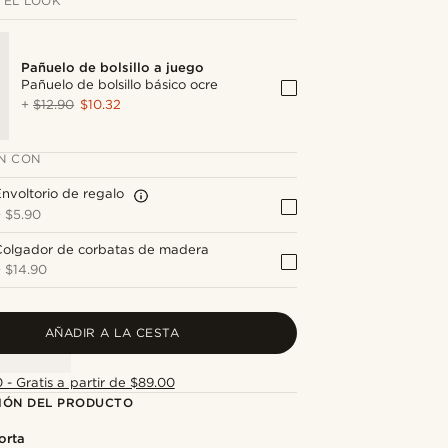
 EL LOOK
Pañuelo de bolsillo a juego
Pañuelo de bolsillo básico ocre
+
$12.90
$10.32
N CON
nvoltorio de regalo
+
$5.90
Colgador de corbatas de madera
+
$14.90
AÑADIR A LA CESTA
 - Gratis a partir de $89.00
IÓN DEL PRODUCTO
orta