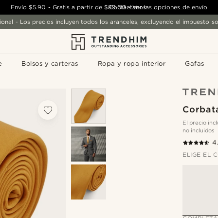
Envío
$5.90
-
Gratis a partir de
$89.00
Contáctanos
-
Ver las opciones de envío
ional - Los precios incluyen todos los aranceles, excluyendo el impuesto so
e
Bolsos y carteras
Ropa y ropa interior
Gafas
Corbat
El precio in
no incluidos
4
ELIGE EL 