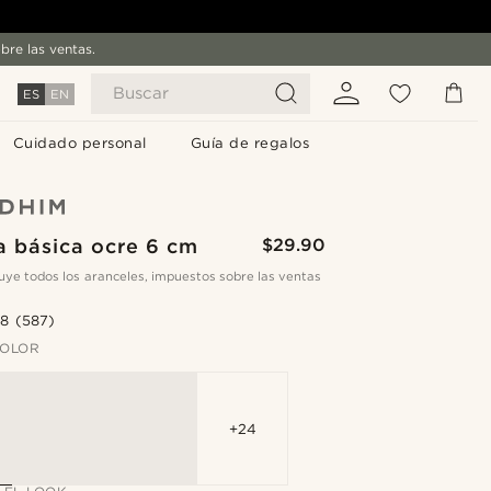
bre las ventas.
Buscar
ES
EN
Cuidado personal
Guía de regalos
a básica ocre 6 cm
$29.90
cluye todos los aranceles, impuestos sobre las ventas
.8
(587)
COLOR
+24