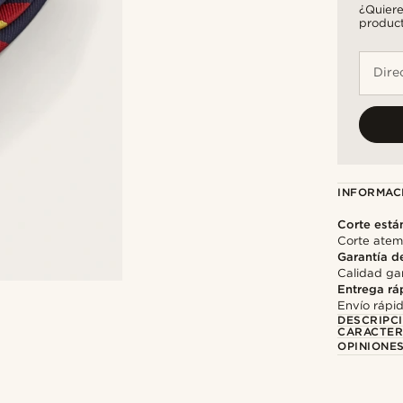
¿Quiere
product
Dire
INFORMAC
Corte está
Corte atemp
Garantía d
Calidad gar
Entrega rá
Envío rápi
DESCRIPC
CARACTER
OPINIONES