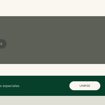
AS
s especiales.
UNIRSE