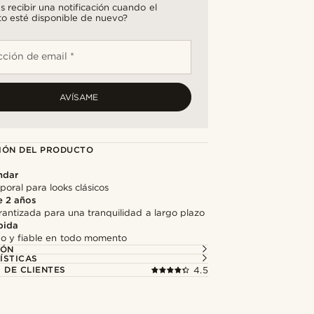
s recibir una notificación cuando el
o esté disponible de nuevo?
cción de email *
AVÍSAME
IÓN DEL PRODUCTO
ndar
oral para looks clásicos
e 2 años
antizada para una tranquilidad a largo plazo
pida
do y fiable en todo momento
IÓN
ÍSTICAS
 DE CLIENTES
4.5