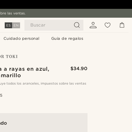
bre las ventas.
Buscar
ES
EN
Cuidado personal
Guía de regalos
 a rayas en azul,
$34.90
amarillo
cluye todos los aranceles, impuestos sobre las ventas
.5
ado