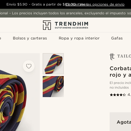
Envío
$5.90
-
Gratis a partir de
$89.00
Contáctanos
-
Ver las opciones de envío
ional - Los precios incluyen todos los aranceles, excluyendo el impuesto so
e
Bolsos y carteras
Ropa y ropa interior
Gafas
Corbata
rojo y 
El precio in
no incluidos
4
Agot