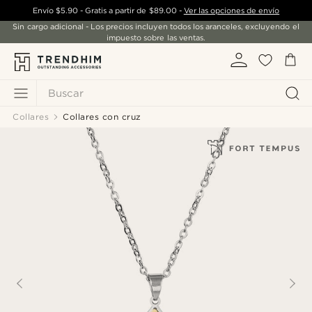
Envío
$5.90
- Gratis a partir de
$89.00
-
Ver las opciones de envío
Sin cargo adicional - Los precios incluyen todos los aranceles, excluyendo el
impuesto sobre las ventas.
Buscar
Collares
Collares con cruz