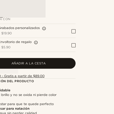
N CON
Grabados personalizados
+
$19.90
nvoltorio de regalo
+
$5.90
AÑADIR A LA CESTA
 - Gratis a partir de $89.00
IÓN DEL PRODUCTO
idable
 brillo y no se oxida ni pierde color
ustar para que te quede perfecto
sar para natación
agua sin perder calidad