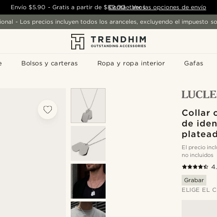
Envío
$5.90
-
Gratis a partir de
$89.00
Contáctanos
-
Ver las opciones de envío
ional - Los precios incluyen todos los aranceles, excluyendo el impuesto so
e
Bolsos y carteras
Ropa y ropa interior
Gafas
Collar 
de iden
platea
El precio in
no incluidos
4
Grabar
ELIGE EL 