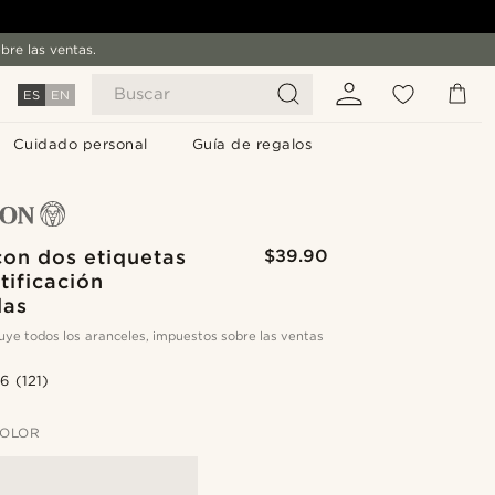
bre las ventas.
Buscar
ES
EN
Cuidado personal
Guía de regalos
con dos etiquetas
$39.90
tificación
das
cluye todos los aranceles, impuestos sobre las ventas
.6
(121)
COLOR