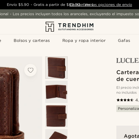
Envío
$5.90
-
Gratis a partir de
$89.00
Contáctanos
-
Ver las opciones de envío
ional - Los precios incluyen todos los aranceles, excluyendo el impuesto so
e
Bolsos y carteras
Ropa y ropa interior
Gafas
Cartera
de cue
El precio in
no incluidos
4
Personaliza
Agot