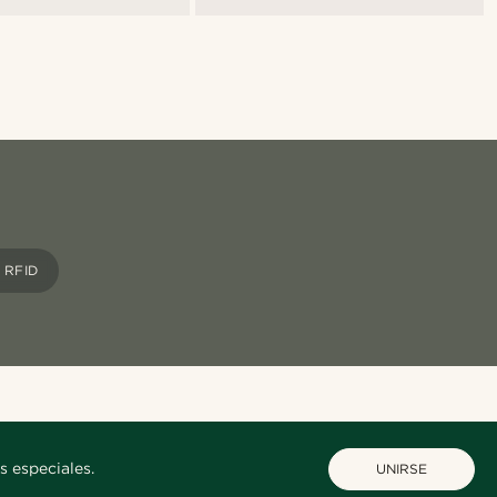
 RFID
s especiales.
UNIRSE