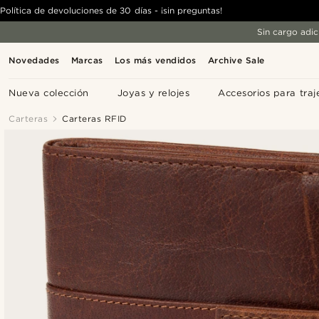
Política de devoluciones de 30 días - ¡sin preguntas!
Sin cargo adic
Novedades
Marcas
Los más vendidos
Archive Sale
Nueva colección
Joyas y relojes
Accesorios para traj
Carteras
Carteras RFID