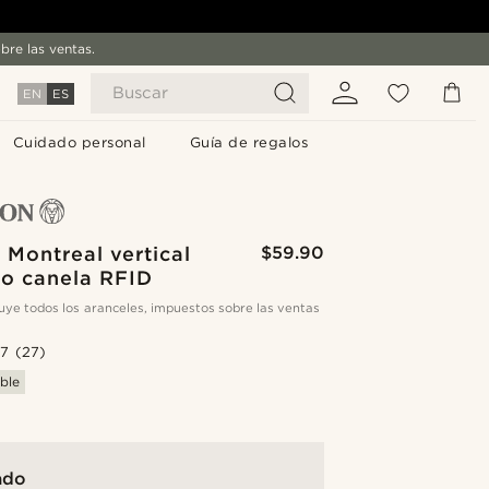
bre las ventas.
Buscar
EN
ES
Cuidado personal
Guía de regalos
 Montreal vertical
$59.90
ro canela RFID
cluye todos los aranceles, impuestos sobre las ventas
.7
(27)
ble
ado