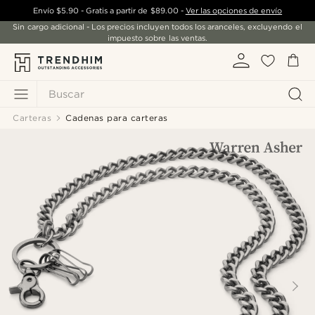
Envío
$5.90
- Gratis a partir de
$89.00
-
Ver las opciones de envío
Sin cargo adicional - Los precios incluyen todos los aranceles, excluyendo el
impuesto sobre las ventas.
Buscar
Carteras
Cadenas para carteras