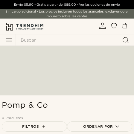
Envío
$5.90
- Gratis a partir de
$89.00
-
Ver las opciones de envío
Sin cargo adicional - Los precios incluyen todos los aranceles, excluyendo el
impuesto sobre las ventas.
Buscar
Pomp & Co
0 Productos
FILTROS
ORDENAR POR