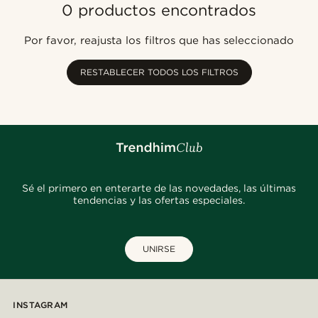
0 productos encontrados
Más popular
Más nuevo
Por favor, reajusta los filtros que has seleccionado
Menor precio
Mayor precio
RESTABLECER TODOS LOS FILTROS
Sé el primero en enterarte de las novedades, las últimas
tendencias y las ofertas especiales.
UNIRSE
INSTAGRAM