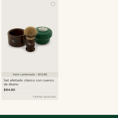
Más popular
Más nuevo
Menor precio
Mayor precio
Valor combinado - $112.60
Set afeitado clásico con cuenco
de ébano
$94.90
FRANK SHAVING