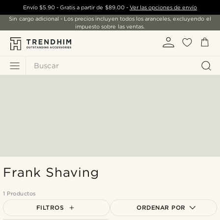
Envío
$5.90
- Gratis a partir de
$89.00
-
Ver las opciones de envío
Sin cargo adicional - Los precios incluyen todos los aranceles, excluyendo el
impuesto sobre las ventas.
Buscar
Frank Shaving
1 Productos
FILTROS
ORDENAR POR