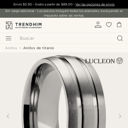
Envío
$5.90
- Gratis a partir de
$89.00
-
Ver las opciones de envío
Sin cargo adicional - Los precios incluyen todos los aranceles, excluyendo el
impuesto sobre las ventas.
Buscar
Anillos
Anillos de titanio