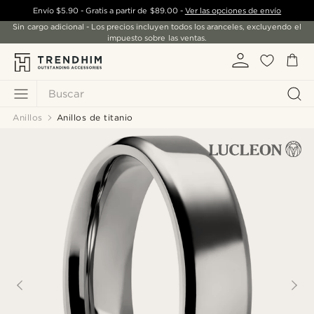
Envío
$5.90
- Gratis a partir de
$89.00
-
Ver las opciones de envío
Sin cargo adicional - Los precios incluyen todos los aranceles, excluyendo el
impuesto sobre las ventas.
Buscar
Anillos
Anillos de titanio