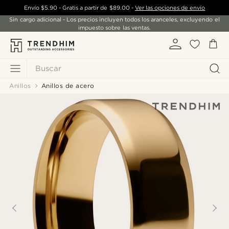
Envío
$5.90
- Gratis a partir de
$89.00
-
Ver las opciones de envío
Sin cargo adicional - Los precios incluyen todos los aranceles, excluyendo el
impuesto sobre las ventas.
Buscar
Anillos
Anillos de acero