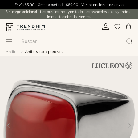
Envío
$5.90
- Gratis a partir de
$89.00
-
Ver las opciones de envío
Sin cargo adicional - Los precios incluyen todos los aranceles, excluyendo el
impuesto sobre las ventas.
Buscar
Anillos
Anillos con piedras