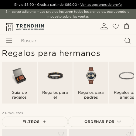
Envío
$5.90
- Gratis a partir de
$89.00
-
Ver las opciones de envío
Sin cargo adicional - Los precios incluyen todos los aranceles, excluyendo el
impuesto sobre las ventas.
Buscar
Regalos para hermanos
Guía de
Regalos para
Regalos para
Regalos pa
regalos
él
padres
amigos
2 Productos
FILTROS
ORDENAR POR
Más popular