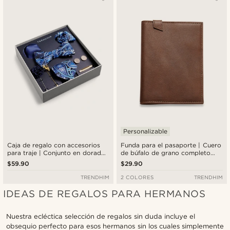
Más nuevo
Menor precio
Mayor precio
Personalizable
Caja de regalo con accesorios
Funda para el pasaporte | Cuero
para traje | Conjunto en dorado
de búfalo de grano completo
y cachemira azul
negro
$59.90
$29.90
TRENDHIM
2 COLORES
TRENDHIM
IDEAS DE REGALOS PARA HERMANOS
Nuestra ecléctica selección de regalos sin duda incluye el
obsequio perfecto para esos hermanos sin los cuales simplemente