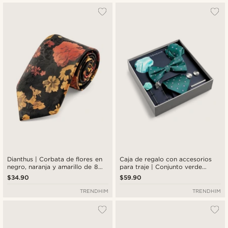
Dianthus | Corbata de flores en
Caja de regalo con accesorios
negro, naranja y amarillo de 8
para traje | Conjunto verde
cm
menta con estampado de
$34.90
$59.90
diamantes
TRENDHIM
TRENDHIM