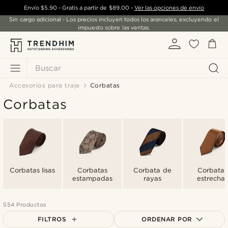
Envío
$5.90
- Gratis a partir de
$89.00
-
Ver las opciones de envío
Sin cargo adicional - Los precios incluyen todos los aranceles, excluyendo el
impuesto sobre las ventas.
Buscar
Accesorios para traje
Corbatas
Corbatas
Corbatas lisas
Corbatas
Corbata de
Corbatas
estampadas
rayas
estrechas
554 Productos
FILTROS
ORDENAR POR