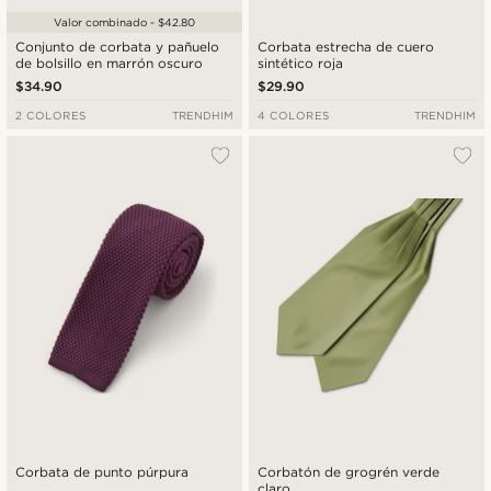
Valor combinado - $42.80
Conjunto de corbata y pañuelo
Corbata estrecha de cuero
de bolsillo en marrón oscuro
sintético roja
$34.90
$29.90
2 COLORES
TRENDHIM
4 COLORES
TRENDHIM
Corbata de punto púrpura
Corbatón de grogrén verde
claro