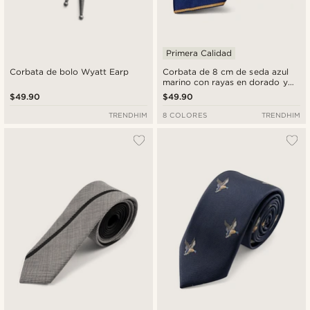
Primera Calidad
Corbata de bolo Wyatt Earp
Corbata de 8 cm de seda azul
marino con rayas en dorado y
azul pastel
$49.90
$49.90
TRENDHIM
8 COLORES
TRENDHIM