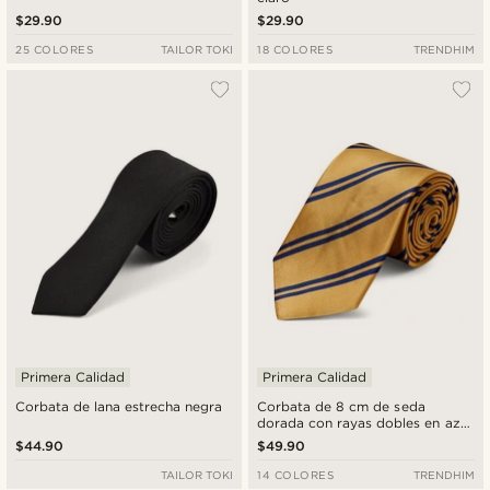
$29.90
$29.90
25 COLORES
TAILOR TOKI
18 COLORES
TRENDHIM
Primera Calidad
Primera Calidad
Corbata de lana estrecha negra
Corbata de 8 cm de seda
dorada con rayas dobles en azul
marino
$44.90
$49.90
TAILOR TOKI
14 COLORES
TRENDHIM