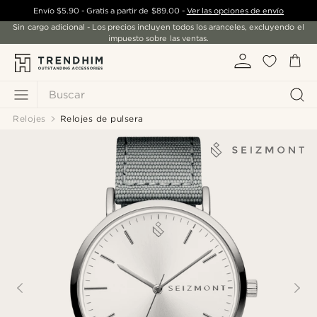
Envío
$5.90
- Gratis a partir de
$89.00
-
Ver las opciones de envío
Sin cargo adicional - Los precios incluyen todos los aranceles, excluyendo el
impuesto sobre las ventas.
Buscar
Relojes
Relojes de pulsera